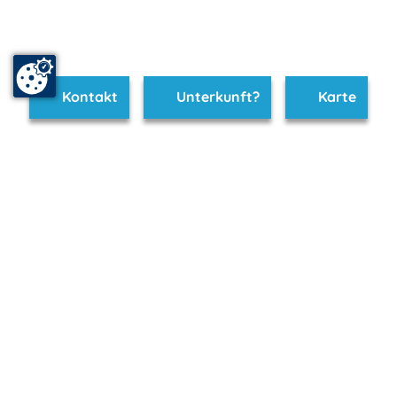
Kontakt
Unterkunft?
Karte
www.goldberg.m-vp.de ist Teil von
mvp.de - Urlaub & Freizeit
© 2026
MANET Marketing GmbH