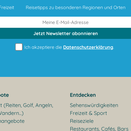
reizeit
Reisetipps zu besonderen Regionen und Orten
Jetzt Newsletter
abonnieren
Ich akzeptiere die
Datenschutzerklärung
.
ote
Entdecken
t (Reiten, Golf, Angeln,
Sehenswürdigkeiten
andern...)
Freizeit & Sport
nangebote
Reiseziele
Restaurants, Cafés, Bars