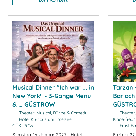
Musical Dinner "Ich war ... in
Tarzan -
New York" - 3-Gänge Menü
Barlach
& … GÜSTROW
GÜSTR
Theater, Musical, Bühne & Comedy
Theater,
Hotel Kurhaus am Inselsee,
Kinderfreun
GÜSTROW
Ernst B
Samstag, 16. Januar 2027 - Hotel
Freitag, 22