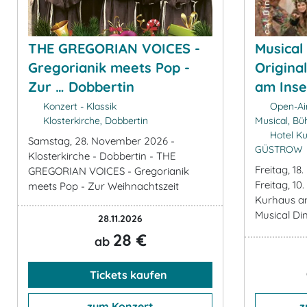
THE GREGORIAN VOICES -
Musical
Gregorianik meets Pop -
Origina
Zur … Dobbertin
am Insel
Konzert - Klassik
Open-Air
Klosterkirche, Dobbertin
Musical, B
Hotel Ku
Samstag, 28. November 2026 -
GÜSTROW
Klosterkirche - Dobbertin - THE
Freitag, 1
GREGORIAN VOICES - Gregorianik
Freitag, 1
meets Pop - Zur Weihnachtszeit
Kurhaus a
Musical Di
28.11.2026
28 €
ab
Tickets kaufen
zum Konzert
z