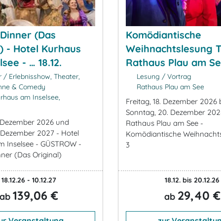
 Dinner (Das
Komödiantische
l) - Hotel Kurhaus
Weihnachtslesung Te
see - … 18.12.
Rathaus Plau am S
 / Erlebnisshow, Theater,
Lesung / Vortrag
ühne & Comedy
Rathaus Plau am See
rhaus am Inselsee,
Freitag, 18. Dezember 2026 
Sonntag, 20. Dezember 202
8. Dezember 2026 und
Rathaus Plau am See -
0. Dezember 2027 - Hotel
Komödiantische Weihnachtsl
m Inselsee - GÜSTROW -
3
nner (Das Original)
18.12.26 - 10.12.27
18.12. bis 20.12.26
139,06 €
29,40 €
ab
ab
ur Veranstaltung
zur Veranstaltu